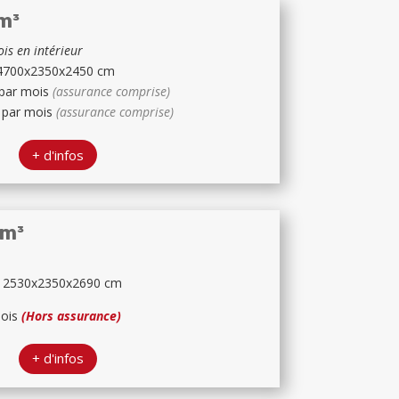
m³
is en intérieur
4700x2350x2450 cm
 par mois
(assurance comprise)
€ par mois
(assurance comprise)
+ d'infos
6m³
12530x2350x2690 cm
mois
(Hors assurance)
+ d'infos