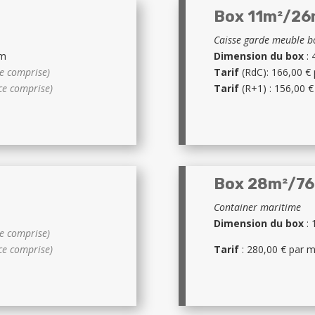
Box 11m²/26
Caisse garde meuble bo
cm
Dimension du box
: 
e comprise)
Tarif
(RdC): 166,00 €
ce comprise)
Tarif
(R+1) : 156,00 
Box 28m²/7
Container maritime
Dimension du box
: 
e comprise)
ce comprise)
Tarif
: 280,00 € par 