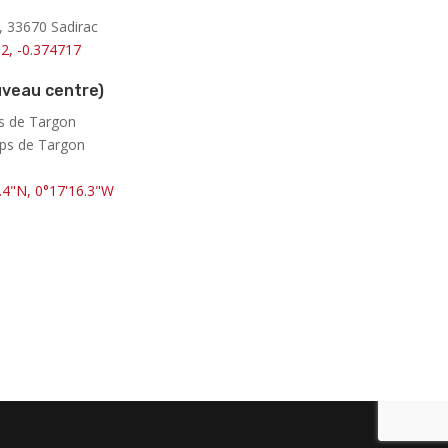
r, 33670 Sadirac
2, -0.374717
veau centre)
ps de Targon
mps de Targon
.4"N, 0°17'16.3"W