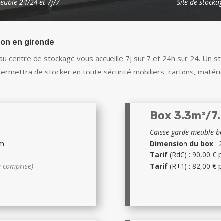
euble 24/24 et 7j/7
Site de stocka
gon en gironde
 centre de stockage vous accueille 7j sur 7 et 24h sur 24. Un s
permettra de stocker en toute sécurité mobiliers, cartons, matéri
Box 3.3m²/7
Caisse garde meuble bo
cm
Dimension du box
: 
Tarif
(RdC) : 90,00 €
e comprise)
Tarif
(R+1) : 82,00 €