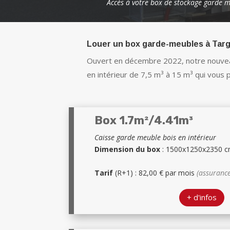
Accès à votre box de stockage garde m
Louer un box garde-meubles à Tar
Ouvert en décembre 2022, notre nouveau
en intérieur de 7,5 m³ à 15 m³ qui vous 
Box 1.7m²/4.41m³
Caisse garde meuble bois en intérieur
Dimension du box
: 1500x1250x2350 
Tarif
(R+1) : 82,00 € par mois
(assuranc
+ d'infos