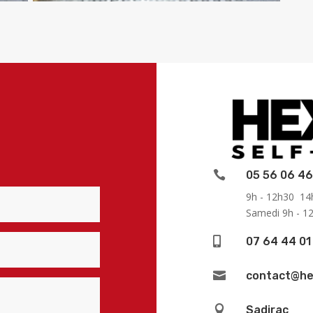

05 56 06 46
9h - 12h30 14h
Samedi 9h - 1

07 64 44 01

contact@he

Sadirac