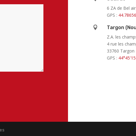
6 ZA de Bel ai
GPS :
44.78656

Targon (Nou
Z.A. les cham
4 rue les cha
33760 Targon
GPS :
44°45'15
es