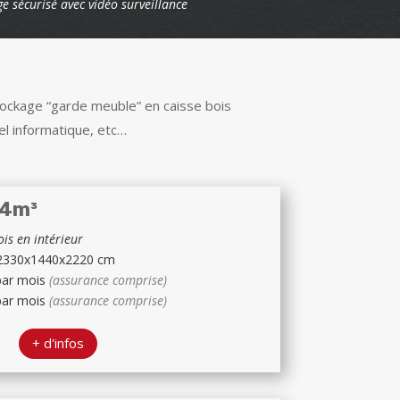
ge sécurisé avec vidéo surveillance
tockage “garde meuble” en caisse bois
el informatique, etc…
.4m³
is en intérieur
2330x1440x2220 cm
 par mois
(assurance comprise)
 par mois
(assurance comprise)
+ d'infos