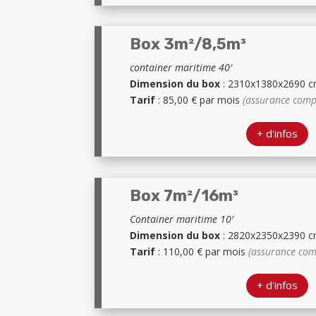
Box 3m²/8,5m³
container maritime 40′
Dimension du box
: 2310x1380x2690 
Tarif
: 85,00 € par mois
(assurance comp
+ d'infos
Box 7m²/16m³
Container maritime 10′
Dimension du box
: 2820x2350x2390 
Tarif
: 110,00 € par mois
(assurance com
+ d'infos