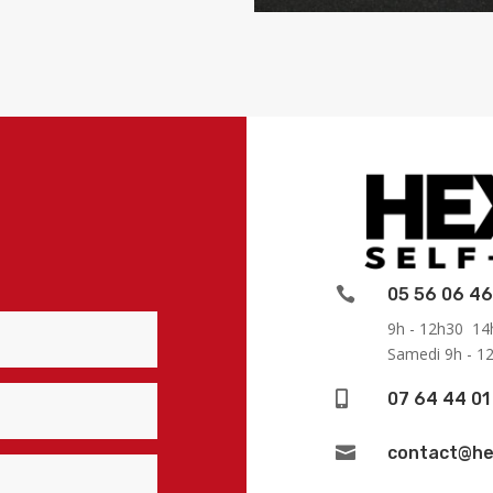

05 56 06 46
9h - 12h30 14h
Samedi 9h - 1

07 64 44 01

contact@he