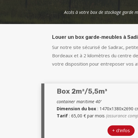
Accès à votre box de stockage garde m
Louer un box garde-meubles à Sadi
Sur notre site sécurisé de Sadirac, pet
Bordeaux et à 2 kilomètres du centre de C
votre disposition
pour entreposer vos af
Box 2m²/5,5m³
container maritime 40′
Dimension du box
: 1470x1380x2690 
Tarif
: 65,00 € par mois
(assurance comp
+ d'infos