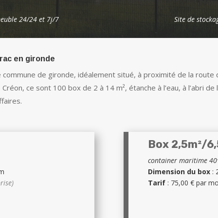
euble 24/24 et 7j/7
Site de stocka
rac en gironde
ite commune de gironde, idéalement situé, à proximité de la rout
réon, ce sont 100 box de 2 à 14 m², étanche à l’eau, à l’abri de l
faires.
Box 2,5m²/6
container maritime 40
cm
Dimension du box
: 
rise)
Tarif
: 75,00 € par m