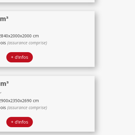
1m³
2840x2000x2000 cm
mois
(assurance comprise)
+ d'infos
3m³
′
2900x2350x2690 cm
mois
(assurance comprise)
+ d'infos