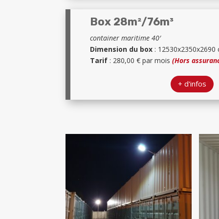
Box 28m²/76m³
container maritime 40′
Dimension du box
: 12530x2350x2690
Tarif
: 280,00 € par mois
(Hors assuran
+ d'infos