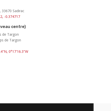
r, 33670 Sadirac
2, -0.374717
veau centre)
ps de Targon
mps de Targon
.4"N, 0°17'16.3"W