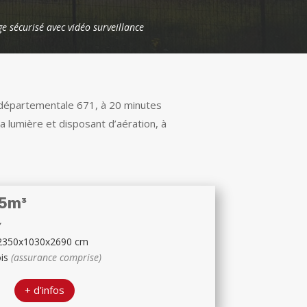
ge sécurisé avec vidéo surveillance
e départementale 671, à 20 minutes
a lumière et disposant d’aération, à
,5m³
′
2350x1030x2690 cm
ois
(assurance comprise)
+ d'infos