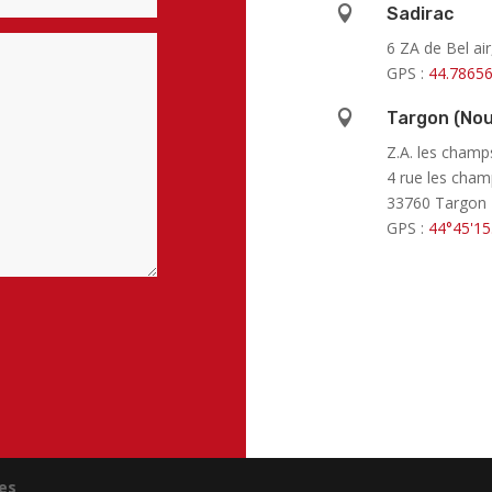

Sadirac
6 ZA de Bel ai
GPS :
44.78656

Targon (Nou
Z.A. les cham
4 rue les cha
33760 Targon
GPS :
44°45'15
es