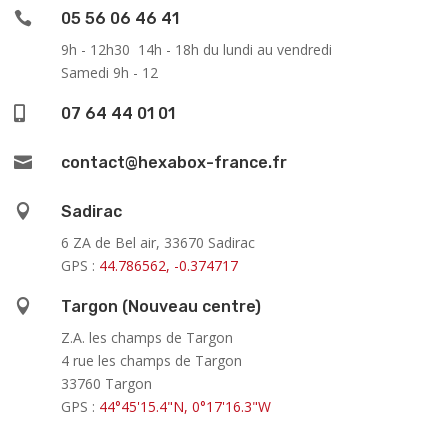

05 56 06 46 41
9h - 12h30 14h - 18h du lundi au vendredi
Samedi 9h - 12

07 64 44 01 01

contact@hexabox-france.fr

Sadirac
6 ZA de Bel air, 33670 Sadirac
GPS :
44.786562, -0.374717

Targon (Nouveau centre)
Z.A. les champs de Targon
4 rue les champs de Targon
33760 Targon
GPS :
44°45'15.4"N, 0°17'16.3"W